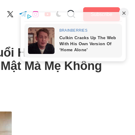
Subscribe
cebook.com
twitter.com
t.me
instagram.com
youtube.com
uổi Hỏi Thẩm Phán:
i Mật Mà Mẹ Không