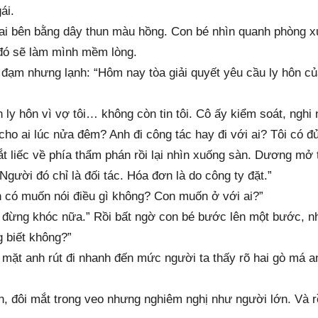
ái.
hai bên bằng dây thun màu hồng. Con bé nhìn quanh phòng x
 đó sẽ làm mình mềm lòng.
ạm nhưng lạnh: “Hôm nay tòa giải quyết yêu cầu ly hôn củ
 ly hôn vì vợ tôi… không còn tin tôi. Cô ấy kiểm soát, nghi
cho ai lúc nửa đêm? Anh đi công tác hay đi với ai? Tôi có đ
t liếc về phía thẩm phán rồi lại nhìn xuống sàn. Dương mở t
gười đó chỉ là đối tác. Hóa đơn là do công ty đặt.”
 có muốn nói điều gì không? Con muốn ở với ai?”
đừng khóc nữa.” Rồi bất ngờ con bé bước lên một bước, nh
 biết không?”
mặt anh rút đi nhanh đến mức người ta thấy rõ hai gò má a
n, đôi mắt trong veo nhưng nghiêm nghị như người lớn. Và r