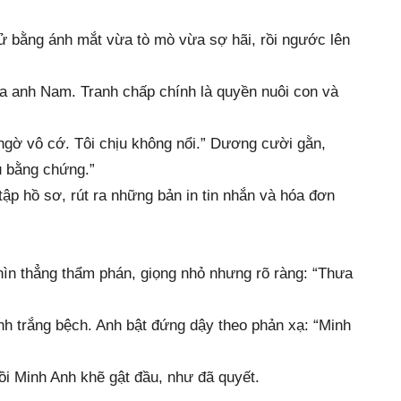
ử bằng ánh mắt vừa tò mò vừa sợ hãi, rồi ngước lên
a anh Nam. Tranh chấp chính là quyền nuôi con và
 ngờ vô cớ. Tôi chịu không nổi.” Dương cười gằn,
ủ bằng chứng.”
ập hồ sơ, rút ra những bản in tin nhắn và hóa đơn
ìn thẳng thẩm phán, giọng nhỏ nhưng rõ ràng: “Thưa
nh trắng bệch. Anh bật đứng dậy theo phản xạ: “Minh
ồi Minh Anh khẽ gật đầu, như đã quyết.