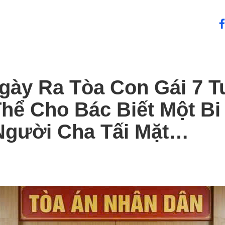
fa
gày Ra Tòa Con Gái 7 T
hể Cho Bác Biết Một B
Người Cha Tấi Mặt…