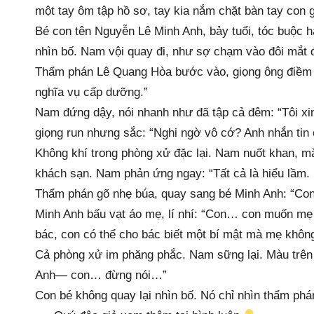
một tay ôm tập hồ sơ, tay kia nắm chặt bàn tay con g
Bé con tên Nguyễn Lê Minh Anh, bảy tuổi, tóc buộc 
nhìn bố. Nam vội quay đi, như sợ chạm vào đôi mắt
Thẩm phán Lê Quang Hòa bước vào, giọng ông điềm đ
nghĩa vụ cấp dưỡng.”
Nam đứng dậy, nói nhanh như đã tập cả đêm: “Tôi xin
giọng run nhưng sắc: “Nghi ngờ vô cớ? Anh nhắn tin 
Không khí trong phòng xử đặc lại. Nam nuốt khan, mắ
khách sạn. Nam phản ứng ngay: “Tất cả là hiểu lầm. N
Thẩm phán gõ nhẹ búa, quay sang bé Minh Anh: “Con
Minh Anh bấu vạt áo mẹ, lí nhí: “Con… con muốn mẹ 
bác, con có thể cho bác biết một bí mật mà mẹ không
Cả phòng xử im phăng phắc. Nam sững lại. Màu trên 
Anh— con… đừng nói…”
Con bé không quay lại nhìn bố. Nó chỉ nhìn thẩm phá