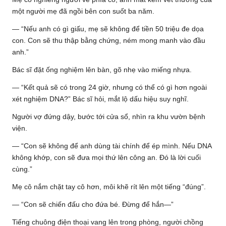
một người mẹ đã ngồi bên con suốt ba năm.
— “Nếu anh có gì giấu, mẹ sẽ không để tiền 50 triệu đe dọa
con. Con sẽ thu thập bằng chứng, ném mong manh vào đầu
anh.”
Bác sĩ đặt ống nghiệm lên bàn, gõ nhẹ vào miếng nhựa.
— “Kết quả sẽ có trong 24 giờ, nhưng có thể có gì hơn ngoài
xét nghiệm DNA?” Bác sĩ hỏi, mắt lộ dấu hiệu suy nghĩ.
Người vợ đứng dậy, bước tới cửa sổ, nhìn ra khu vườn bệnh
viện.
— “Con sẽ không để anh dùng tài chính để ép mình. Nếu DNA
không khớp, con sẽ đưa mọi thứ lên công an. Đó là lời cuối
cùng.”
Mẹ cô nắm chặt tay cô hơn, môi khẽ rít lên một tiếng “đúng”.
— “Con sẽ chiến đấu cho đứa bé. Đừng để hắn—”
Tiếng chuông điện thoại vang lên trong phòng, người chồng