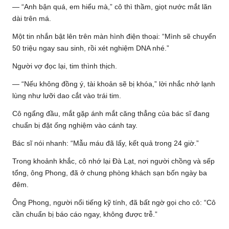
— “Anh bận quá, em hiểu mà,” cô thì thầm, giọt nước mắt lăn
dài trên má.
Một tin nhắn bật lên trên màn hình điện thoại: “Mình sẽ chuyển
50 triệu ngay sau sinh, rồi xét nghiệm DNA nhé.”
Người vợ đọc lại, tim thình thịch.
— “Nếu không đồng ý, tài khoản sẽ bị khóa,” lời nhắc nhở lạnh
lùng như lưỡi dao cắt vào trái tim.
Cô ngẩng đầu, mắt gặp ánh mắt căng thẳng của bác sĩ đang
chuẩn bị đặt ống nghiệm vào cánh tay.
Bác sĩ nói nhanh: “Mẫu máu đã lấy, kết quả trong 24 giờ.”
Trong khoảnh khắc, cô nhớ lại Đà Lạt, nơi người chồng và sếp
tổng, ông Phong, đã ở chung phòng khách sạn bốn ngày ba
đêm.
Ông Phong, người nổi tiếng kỹ tính, đã bất ngờ gọi cho cô: “Cô
cần chuẩn bị báo cáo ngay, không được trễ.”