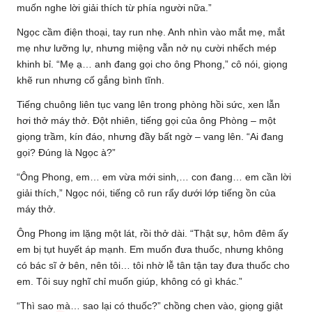
muốn nghe lời giải thích từ phía người nữa.”
Ngọc cầm điện thoại, tay run nhẹ. Anh nhìn vào mắt mẹ, mắt
mẹ như lưỡng lự, nhưng miệng vẫn nở nụ cười nhếch mép
khinh bỉ. “Mẹ ạ… anh đang gọi cho ông Phong,” cô nói, giọng
khẽ run nhưng cố gắng bình tĩnh.
Tiếng chuông liên tục vang lên trong phòng hồi sức, xen lẫn
hơi thở máy thở. Đột nhiên, tiếng gọi của ông Phòng – một
giọng trầm, kín đáo, nhưng đầy bất ngờ – vang lên. “Ai đang
gọi? Đúng là Ngọc à?”
“Ông Phong, em… em vừa mới sinh,… con đang… em cần lời
giải thích,” Ngọc nói, tiếng cô run rẩy dưới lớp tiếng ồn của
máy thở.
Ông Phong im lặng một lát, rồi thở dài. “Thật sự, hôm đêm ấy
em bị tụt huyết áp mạnh. Em muốn đưa thuốc, nhưng không
có bác sĩ ở bên, nên tôi… tôi nhờ lễ tân tận tay đưa thuốc cho
em. Tôi suy nghĩ chỉ muốn giúp, không có gì khác.”
“Thì sao mà… sao lại có thuốc?” chồng chen vào, giọng giật