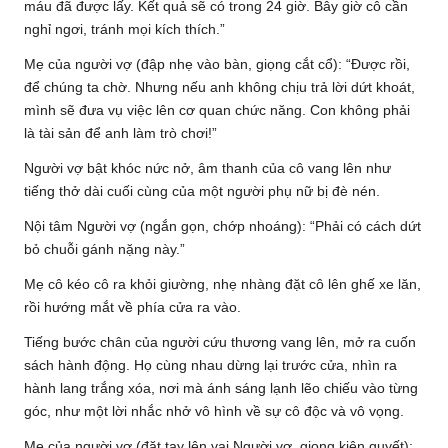
máu đã được lấy. Kết quả sẽ có trong 24 giờ. Bây giờ cô cần
nghỉ ngơi, tránh mọi kích thích.”
Mẹ của người vợ (đập nhẹ vào bàn, giọng cắt cổ): “Được rồi,
để chúng ta chờ. Nhưng nếu anh không chịu trả lời dứt khoát,
mình sẽ đưa vụ việc lên cơ quan chức năng. Con không phải
là tài sản để anh làm trò chơi!”
Người vợ bật khóc nức nở, âm thanh của cô vang lên như
tiếng thở dài cuối cùng của một người phụ nữ bị đè nén.
Nội tâm Người vợ (ngắn gọn, chớp nhoáng): “Phải có cách dứt
bỏ chuỗi gánh nặng này.”
Mẹ cô kéo cô ra khỏi giường, nhẹ nhàng đặt cô lên ghế xe lăn,
rồi hướng mắt về phía cửa ra vào.
Tiếng bước chân của người cứu thương vang lên, mở ra cuốn
sách hành động. Họ cùng nhau dừng lại trước cửa, nhìn ra
hành lang trắng xóa, nơi mà ánh sáng lạnh lẽo chiếu vào từng
góc, như một lời nhắc nhở vô hình về sự cô độc và vô vọng.
Mẹ của người vợ (đặt tay lên vai Người vợ, giọng kiên quyết):