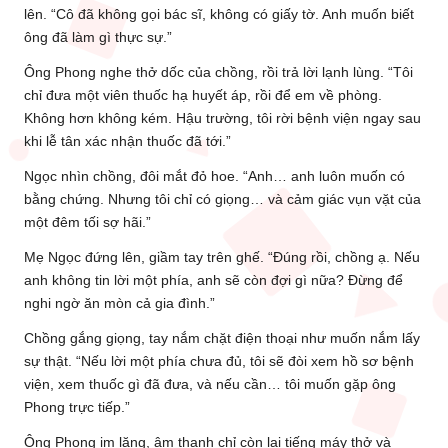
lên. “Cô đã không gọi bác sĩ, không có giấy tờ. Anh muốn biết
ông đã làm gì thực sự.”
Ông Phong nghe thở dốc của chồng, rồi trả lời lạnh lùng. “Tôi
chỉ đưa một viên thuốc hạ huyết áp, rồi để em về phòng.
Không hơn không kém. Hậu trường, tôi rời bệnh viện ngay sau
khi lễ tân xác nhận thuốc đã tới.”
Ngọc nhìn chồng, đôi mắt đỏ hoe. “Anh… anh luôn muốn có
bằng chứng. Nhưng tôi chỉ có giọng… và cảm giác vụn vặt của
một đêm tối sợ hãi.”
Mẹ Ngọc đứng lên, giầm tay trên ghế. “Đúng rồi, chồng ạ. Nếu
anh không tin lời một phía, anh sẽ còn đợi gì nữa? Đừng để
nghi ngờ ăn mòn cả gia đình.”
Chồng gắng giọng, tay nắm chặt điện thoại như muốn nắm lấy
sự thật. “Nếu lời một phía chưa đủ, tôi sẽ đòi xem hồ sơ bệnh
viện, xem thuốc gì đã đưa, và nếu cần… tôi muốn gặp ông
Phong trực tiếp.”
Ông Phong im lặng, âm thanh chỉ còn lại tiếng máy thở và