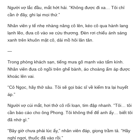
Người vợ lắc đầu, mắt hớt hải. “Không được đi xa… Tôi chỉ
cần ở đây, ghi lại mọi thứ.”
Nhân viên y tế nhẹ nhàng nâng cô lên, kéo cô qua hành lang
lạnh lẽo, đưa cô vào xe cứu thương. Đèn rơi chiếu ánh sáng
xanh trên khuôn mặt cô, dải mồ hôi lăn tăn.
—
Trong phòng khách sạn, tiếng mưa gõ mạnh vào tấm kính.
Nhân viên đưa cô ngồi trên ghế bành, áo choàng ấm áp được
khoác lên vai.
“Cô Ngọc, hãy thở sâu. Tôi sẽ gọi bác sĩ về kiểm tra lại huyết
áp.”
Người vợ cúi mắt, hơi thở cô rối loạn, tim đập nhanh. “Tôi… tôi
cần báo cáo cho ông Phong. Tôi không thể để anh ấy… biết tôi
đã nhớ gì.”
“Bây giờ chưa phải lúc ấy,” nhân viên đáp, giọng trầm tả. “Hãy
nghỉ ngơi, thuốc đã vào rồi.”