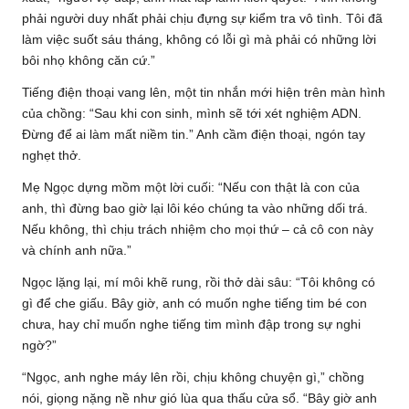
phải người duy nhất phải chịu đựng sự kiểm tra vô tình. Tôi đã
làm việc suốt sáu tháng, không có lỗi gì mà phải có những lời
bôi nhọ không căn cứ.”
Tiếng điện thoại vang lên, một tin nhắn mới hiện trên màn hình
của chồng: “Sau khi con sinh, mình sẽ tới xét nghiệm ADN.
Đừng để ai làm mất niềm tin.” Anh cầm điện thoại, ngón tay
nghẹt thở.
Mẹ Ngọc dựng mồm một lời cuối: “Nếu con thật là con của
anh, thì đừng bao giờ lại lôi kéo chúng ta vào những dối trá.
Nếu không, thì chịu trách nhiệm cho mọi thứ – cả cô con này
và chính anh nữa.”
Ngọc lặng lại, mí môi khẽ rung, rồi thở dài sâu: “Tôi không có
gì để che giấu. Bây giờ, anh có muốn nghe tiếng tim bé con
chưa, hay chỉ muốn nghe tiếng tim mình đập trong sự nghi
ngờ?”
“Ngọc, anh nghe máy lên rồi, chịu không chuyện gì,” chồng
nói, giọng nặng nề như gió lùa qua thấu cửa sổ. “Bây giờ anh