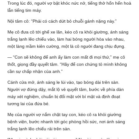
Trong lúc đó, người vợ bật khóc nức nở, tiếng thở hổn hển hoà
lẫn tiếng tim máy.
Nội tâm cô: “Phải có cách dứt bỏ chuỗi gánh nặng này.”
Mẹ cô đưa cô tới ghế xe lăn, kéo cô ra khỏi giường, ánh sáng
trắng lạnh lẽo chiếu vào, làm hai bóng người hòa vào nhau,
một làng mầm kiên cường, một là cô người đang chịu đựng.
— “Con sẽ không để anh ấy làm con mất đi mọi thứ,” mẹ cô
thốt, giọng đầy quyết tâm. “Hãy để con chứng tỏ mình không
cần sự chấp nhận của anh.”
Cánh cửa mở, ánh sáng le lùi vào, tạo bóng dài trên sàn.
Người vợ đứng dậy, mắt lộ vẻ quyết tâm, bước về phía dàn
máy xét nghiệm, chuẩn bị đối mặt với bí mật và định đoạt
tương lai của đứa bé.
Mẹ của người vợ nắm chặt tay con, kéo cô ra khỏi giường
bệnh viện, bước nhanh tới góc phòng hồi sức, nơi ánh sáng
trắng lạnh lẽo chiếu rải trên sàn.