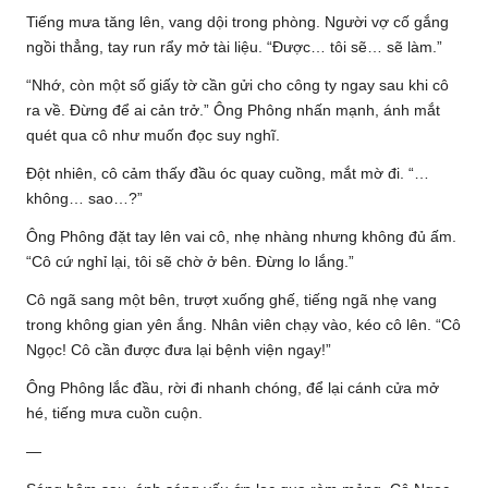
Tiếng mưa tăng lên, vang dội trong phòng. Người vợ cố gắng
ngồi thẳng, tay run rẩy mở tài liệu. “Được… tôi sẽ… sẽ làm.”
“Nhớ, còn một số giấy tờ cần gửi cho công ty ngay sau khi cô
ra về. Đừng để ai cản trở.” Ông Phông nhấn mạnh, ánh mắt
quét qua cô như muốn đọc suy nghĩ.
Đột nhiên, cô cảm thấy đầu óc quay cuồng, mắt mờ đi. “…
không… sao…?”
Ông Phông đặt tay lên vai cô, nhẹ nhàng nhưng không đủ ấm.
“Cô cứ nghỉ lại, tôi sẽ chờ ở bên. Đừng lo lắng.”
Cô ngã sang một bên, trượt xuống ghế, tiếng ngã nhẹ vang
trong không gian yên ắng. Nhân viên chạy vào, kéo cô lên. “Cô
Ngọc! Cô cần được đưa lại bệnh viện ngay!”
Ông Phông lắc đầu, rời đi nhanh chóng, để lại cánh cửa mở
hé, tiếng mưa cuồn cuộn.
—