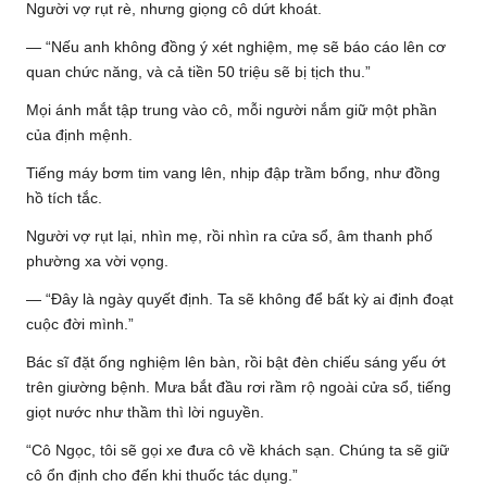
Người vợ rụt rè, nhưng giọng cô dứt khoát.
— “Nếu anh không đồng ý xét nghiệm, mẹ sẽ báo cáo lên cơ
quan chức năng, và cả tiền 50 triệu sẽ bị tịch thu.”
Mọi ánh mắt tập trung vào cô, mỗi người nắm giữ một phần
của định mệnh.
Tiếng máy bơm tim vang lên, nhịp đập trầm bổng, như đồng
hồ tích tắc.
Người vợ rụt lại, nhìn mẹ, rồi nhìn ra cửa sổ, âm thanh phố
phường xa vời vọng.
— “Đây là ngày quyết định. Ta sẽ không để bất kỳ ai định đoạt
cuộc đời mình.”
Bác sĩ đặt ống nghiệm lên bàn, rồi bật đèn chiếu sáng yếu ớt
trên giường bệnh. Mưa bắt đầu rơi rầm rộ ngoài cửa sổ, tiếng
giọt nước như thầm thì lời nguyền.
“Cô Ngọc, tôi sẽ gọi xe đưa cô về khách sạn. Chúng ta sẽ giữ
cô ổn định cho đến khi thuốc tác dụng.”