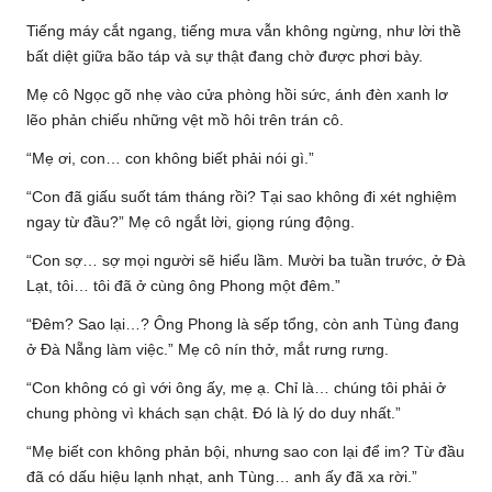
Tiếng máy cắt ngang, tiếng mưa vẫn không ngừng, như lời thề
bất diệt giữa bão táp và sự thật đang chờ được phơi bày.
Mẹ cô Ngọc gõ nhẹ vào cửa phòng hồi sức, ánh đèn xanh lơ
lẽo phản chiếu những vệt mồ hôi trên trán cô.
“Mẹ ơi, con… con không biết phải nói gì.”
“Con đã giấu suốt tám tháng rồi? Tại sao không đi xét nghiệm
ngay từ đầu?” Mẹ cô ngắt lời, giọng rúng động.
“Con sợ… sợ mọi người sẽ hiểu lầm. Mười ba tuần trước, ở Đà
Lạt, tôi… tôi đã ở cùng ông Phong một đêm.”
“Đêm? Sao lại…? Ông Phong là sếp tổng, còn anh Tùng đang
ở Đà Nẵng làm việc.” Mẹ cô nín thở, mắt rưng rưng.
“Con không có gì với ông ấy, mẹ ạ. Chỉ là… chúng tôi phải ở
chung phòng vì khách sạn chật. Đó là lý do duy nhất.”
“Mẹ biết con không phản bội, nhưng sao con lại để im? Từ đầu
đã có dấu hiệu lạnh nhạt, anh Tùng… anh ấy đã xa rời.”