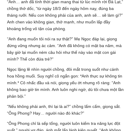
“Anh… anh đã tính thời gian mang thai từ lúc mình rời Đà Lạt,”
chồng thở dốc, “từ ngày 18/3 đến ngày hôm nay, đúng ba
tháng rưỡi. Nếu con không phải của anh, anh sẽ… sẽ làm gì?”
Anh chen vào không gian, thở mạnh, như muốn lấp đầy
khoảng trống vô tận của phòng.
“Anh đang muốn tôi nói ra sự thật?” Mẹ Ngọc đáp lại, giọng
đứng vững nhưng ác cảm. “Anh đã không có mặt ba năm, mà
bây giờ lại muốn ném câu hỏi như thế này vào mặt con gái
mình? Thế còn đứa trẻ?”
Ngọc lặng lẽ nhìn người chồng, đôi mắt trong suốt như cánh
hoa hồng muối. Suy nghĩ cô ngắn gọn: *Anh thực sự không tin
mình.* Cô nhấc đầu và nói, giọng yếu ớt nhưng rõ ràng: “Anh
không bao giờ tin mình. Anh luôn nghi ngờ, dù tôi chưa một lần
phản bội.”
“Nếu không phải anh, thì lại là ai?” chồng lẩm cẩm, giọng sắt.
“Ông Phong? Hay… người nào đó khác?”
“Ông Phong chỉ là sếp tổng, người luôn kiểm tra năng lực đột
xuất,” người vợ đáp, ánh mắt lấp lánh kiên quyết. “Anh không