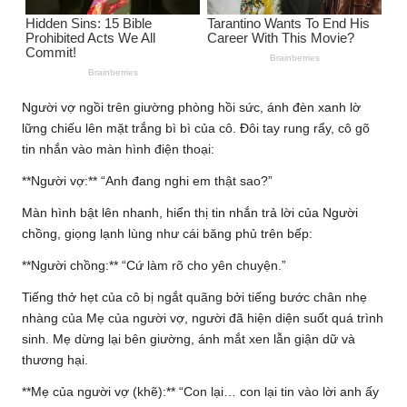
Người vợ ngồi trên giường phòng hồi sức, ánh đèn xanh lờ
lững chiếu lên mặt trắng bì bì của cô. Đôi tay rung rẩy, cô gõ
tin nhắn vào màn hình điện thoại:
**Người vợ:** “Anh đang nghi em thật sao?”
Màn hình bật lên nhanh, hiển thị tin nhắn trả lời của Người
chồng, giọng lạnh lùng như cái băng phủ trên bếp:
**Người chồng:** “Cứ làm rõ cho yên chuyện.”
Tiếng thở hẹt của cô bị ngắt quãng bởi tiếng bước chân nhẹ
nhàng của Mẹ của người vợ, người đã hiện diện suốt quá trình
sinh. Mẹ dừng lại bên giường, ánh mắt xen lẫn giận dữ và
thương hại.
**Mẹ của người vợ (khẽ):** “Con lại… con lại tin vào lời anh ấy