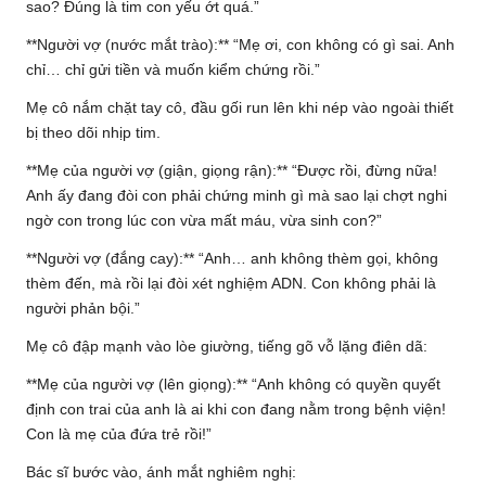
sao? Đúng là tim con yếu ớt quá.”
**Người vợ (nước mắt trào):** “Mẹ ơi, con không có gì sai. Anh
chỉ… chỉ gửi tiền và muốn kiểm chứng rồi.”
Mẹ cô nắm chặt tay cô, đầu gối run lên khi nép vào ngoài thiết
bị theo dõi nhịp tim.
**Mẹ của người vợ (giận, giọng rận):** “Được rồi, đừng nữa!
Anh ấy đang đòi con phải chứng minh gì mà sao lại chợt nghi
ngờ con trong lúc con vừa mất máu, vừa sinh con?”
**Người vợ (đắng cay):** “Anh… anh không thèm gọi, không
thèm đến, mà rồi lại đòi xét nghiệm ADN. Con không phải là
người phản bội.”
Mẹ cô đập mạnh vào lòe giường, tiếng gõ vỗ lặng điên dã:
**Mẹ của người vợ (lên giọng):** “Anh không có quyền quyết
định con trai của anh là ai khi con đang nằm trong bệnh viện!
Con là mẹ của đứa trẻ rồi!”
Bác sĩ bước vào, ánh mắt nghiêm nghị: