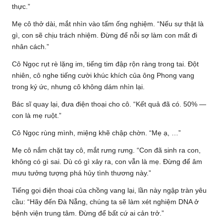
thực.”
Mẹ cô thở dài, mắt nhìn vào tấm ống nghiệm. “Nếu sự thật là
gì, con sẽ chịu trách nhiệm. Đừng để nỗi sợ làm con mất đi
nhân cách.”
Cô Ngọc rụt rè lặng im, tiếng tim đập rộn ràng trong tai. Đột
nhiên, cô nghe tiếng cười khúc khích của ông Phong vang
trong ký ức, nhưng cô không dám nhìn lại.
Bác sĩ quay lại, đưa điện thoại cho cô. “Kết quả đã có. 50% —
con là mẹ ruột.”
Cô Ngọc rùng mình, miệng khẽ chập chờn. “Mẹ ạ, …”
Mẹ cô nắm chặt tay cô, mắt rưng rưng. “Con đã sinh ra con,
không có gì sai. Dù có gì xảy ra, con vẫn là mẹ. Đừng để âm
mưu tưởng tượng phá hủy tình thương này.”
Tiếng gọi điện thoại của chồng vang lại, lần này ngập tràn yêu
cầu: “Hãy đến Đà Nẵng, chúng ta sẽ làm xét nghiệm DNA ở
bệnh viện trung tâm. Đừng để bất cứ ai cản trở.”