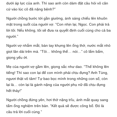
dưới áp lực của anh. Thì sao anh còn dám đặt câu hỏi vô căn
cứ vào lúc cô đã nặng bệnh?”
Người chồng bước tới gần giường, ánh sáng chiếu lên khuôn
mặt trong suốt của người vợ. “Con nhịn lại, Ngọc. Con phải trả
lời tôi. Nếu không, tôi sẽ đưa ra quyết định cuối cùng cho cả ba
người.”
Người vợ nhắm mắt, bàn tay khựng lên ống thở, nước mắt nhỏ
giọt lăn dài trên má. “Tôi… không thể… nói…” cô lẩm bẩm,
giọng yếu ớt.
Mẹ của người vợ gầm lên, giọng sắc như dao. “Thế không lên
tiếng! Thì sao con lại để con mình phải chịu đựng? Anh Tùng,
ngươi thật vô tâm! Tự bao bọc mình trong những con số, còn
lại là… còn lại là gánh nặng của người phụ nữ đã chịu đựng
hết thảy!”
Người chồng đứng yên, hơi thở nặng trĩu, ánh mắt quay sang
tấm ống nghiệm trên bàn. “Kết quả sẽ được công bố. Đó là
câu trả lời cuối cùng.”