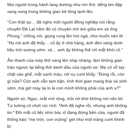
Mọi người trong hành lang dường như nín thở, tiếng tim đập
vang vọng trong không gian bê tông lạnh lẽo.
“Con thật sự… đã nghe một người đồng nghiệp nói rằng
chuyến Đà Lạt năm đó có chuyện mờ ám giữa em và ông
Phong,” chồng nói, giọng rung lên hơi ngả, như muốn nén lở.
“Họ nói anh đã thấy… cô ấy ở nhà hàng, ánh đèn vàng dưới
bầu trời sương sớm, và… anh ấy không thể rời mắt khỏi cô.”
Âm thanh của máy thở vang lên nhịp nhàng, làm không gian
trào ngược lại tiếng thở danh dâu của người vợ. Mẹ cô vỗ tay
chặt vào ghế, mắt xanh máu, nở nụ cười khẩy. “Đúng rồi, còn
gì nữa? Còn anh vẫn tạm bận, tính thời gian mang thai và sinh
sớm, mà giờ mày lại lo là con mình không phải của anh ư?”
Người vợ, Ngọc, mắt mở rộng, môi nở khờ không nói nên lời.
Tư tưởng cô chợt rúc rích: *Anh đã nghe rồi, nhưng anh không
tin.* Đôi mắt cô liếc nhìn bác sĩ đang đứng bên cửa, người đã
thông báo “mẹ tròn, con vuông” giờ như một tràng cười khinh
bỉ.