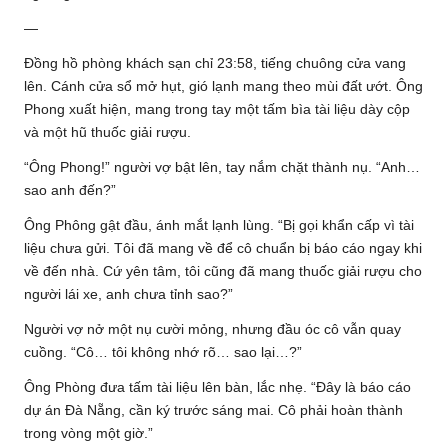
—
Đồng hồ phòng khách sạn chỉ 23:58, tiếng chuông cửa vang
lên. Cánh cửa sổ mở hụt, gió lạnh mang theo mùi đất ướt. Ông
Phong xuất hiện, mang trong tay một tấm bìa tài liệu dày cộp
và một hũ thuốc giải rượu.
“Ông Phong!” người vợ bật lên, tay nắm chặt thành nụ. “Anh…
sao anh đến?”
Ông Phông gật đầu, ánh mắt lạnh lùng. “Bị gọi khẩn cấp vì tài
liệu chưa gửi. Tôi đã mang về để cô chuẩn bị báo cáo ngay khi
về đến nhà. Cứ yên tâm, tôi cũng đã mang thuốc giải rượu cho
người lái xe, anh chưa tỉnh sao?”
Người vợ nở một nụ cười mỏng, nhưng đầu óc cô vẫn quay
cuồng. “Cô… tôi không nhớ rõ… sao lại…?”
Ông Phòng đưa tấm tài liệu lên bàn, lắc nhẹ. “Đây là báo cáo
dự án Đà Nẵng, cần ký trước sáng mai. Cô phải hoàn thành
trong vòng một giờ.”