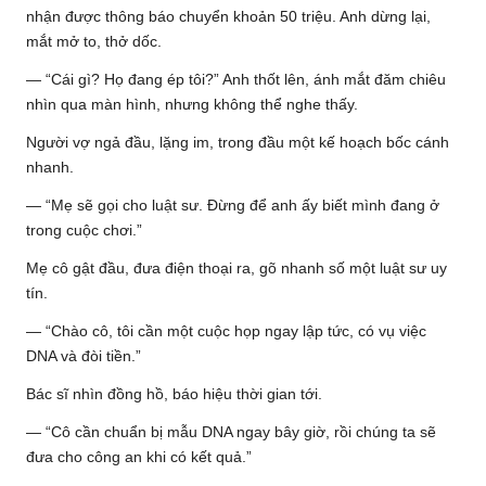
nhận được thông báo chuyển khoản 50 triệu. Anh dừng lại,
mắt mở to, thở dốc.
— “Cái gì? Họ đang ép tôi?” Anh thốt lên, ánh mắt đăm chiêu
nhìn qua màn hình, nhưng không thể nghe thấy.
Người vợ ngả đầu, lặng im, trong đầu một kế hoạch bốc cánh
nhanh.
— “Mẹ sẽ gọi cho luật sư. Đừng để anh ấy biết mình đang ở
trong cuộc chơi.”
Mẹ cô gật đầu, đưa điện thoại ra, gõ nhanh số một luật sư uy
tín.
— “Chào cô, tôi cần một cuộc họp ngay lập tức, có vụ việc
DNA và đòi tiền.”
Bác sĩ nhìn đồng hồ, báo hiệu thời gian tới.
— “Cô cần chuẩn bị mẫu DNA ngay bây giờ, rồi chúng ta sẽ
đưa cho công an khi có kết quả.”