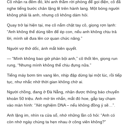
Cô nhận ra đêm đó, khi anh thầm rời phòng để gọi điện, cô đã
nghe tiếng bước chân lặng lẽ trên hành lang. Một bóng người
không phải là anh, nhưng cô không dám hỏi.
Quay trở lại hiện tại, mẹ cô nắm chặt tay cô, giọng rợn lạnh:
“Anh không thể dùng tiền để ép con, nếu anh không chịu trả
lời, mình sẽ đưa lên cơ quan chức năng.”
Người vợ thở dốc, ánh mắt kiên quyết.
— “Mình không bao giờ phản bội anh,” cô thốt lên, giọng run
rung, “Nhưng mình không thể chịu đựng nữa.”
Tiếng máy bơm tim vang lên, nhịp đập dừng lại một lúc, rồi tiếp
tục, như nhắc nhở thời gian không chờ ai.
Người chồng, đang ở Đà Nẵng, nhận được thông báo chuyển
khoản 50 triệu. Anh mở tin nhắn, mắt đỏ hoe, gắp tay chạm
vào màn hình: “Xét nghiệm DNA – nếu không đồng ý sẽ…”.
Anh lặng im, nhìn ra cửa sổ, nhớ những lần cô hỏi: “Anh có
còn nhớ ngày chúng ta hẹn nhau ở công viên không?”