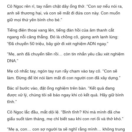
Cô Ngọc rên rỉ, tay nắm chặt dây ống thở. “Con sợ nếu nói ra,
anh sẽ thương hại, và con sẽ mất đi đứa con này. Con muốn
giữ mọi thứ yên bình cho bé.”
Tiếng điện thoại vang lên, tiếng đàn hồi của âm thanh cắt
ngang nỗi căng thẳng. Đó là chồng cô, giọng anh lạnh lùng:
“Đã chuyển 50 triệu, bây giờ đi xét nghiệm ADN ngay.”
“Mẹ, anh đã chuyển tiền rồi… còn tin nhắn yêu cầu xét nghiệm
DNA.”
Mẹ cô nhấc tay, ngón tay run rẩy chạm vào tay cô. “Con sẽ
làm. Đừng để lời nói làm mất đi con người con đã xây dựng.”
Bác sĩ bước vào, đặt ống nghiệm trên bàn. “Kết quả đang
được xử lý, chúng tôi sẽ báo ngay khi có kết quả. Hãy giữ bình
tĩnh.”
Cô Ngọc lắc đầu, mắt dội lệ. “Bình tĩnh? Khi mà mình đã che
giấu suốt tám tháng, mẹ chỉ biết sau khi con rơi ối và thở khó.”
“Mẹ ạ, con… con sợ người ta sẽ nghĩ rằng mình… không trung