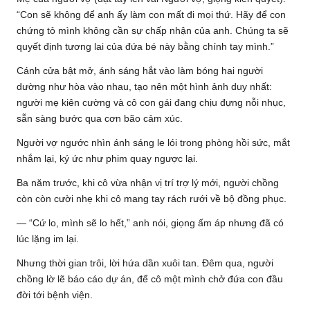
“Con sẽ không để anh ấy làm con mất đi mọi thứ. Hãy để con
chứng tỏ mình không cần sự chấp nhận của anh. Chúng ta sẽ
quyết định tương lai của đứa bé này bằng chính tay mình.”
Cánh cửa bật mở, ánh sáng hắt vào làm bóng hai người
dường như hòa vào nhau, tạo nên một hình ảnh duy nhất:
người mẹ kiên cường và cô con gái đang chịu đựng nỗi nhục,
sẵn sàng bước qua cơn bão cảm xúc.
Người vợ ngước nhìn ánh sáng le lói trong phòng hồi sức, mắt
nhắm lại, ký ức như phim quay ngược lại.
Ba năm trước, khi cô vừa nhận vị trí trợ lý mới, người chồng
còn còn cười nhẹ khi cô mang tay rách rưới về bộ đồng phục.
— “Cứ lo, mình sẽ lo hết,” anh nói, giọng ấm áp nhưng đã có
lúc lặng im lại.
Nhưng thời gian trôi, lời hứa dần xuôi tan. Đêm qua, người
chồng lờ lẽ báo cáo dự án, để cô một mình chở đứa con đầu
đời tới bệnh viện.