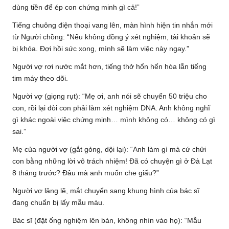
dùng tiền để ép con chứng minh gì cả!”
Tiếng chuông điện thoại vang lên, màn hình hiện tin nhắn mới
từ Người chồng: “Nếu không đồng ý xét nghiệm, tài khoản sẽ
bị khóa. Đợi hồi sức xong, mình sẽ làm việc này ngay.”
Người vợ rơi nước mắt hơn, tiếng thở hổn hển hòa lẫn tiếng
tim máy theo dõi.
Người vợ (giọng rụt): “Mẹ ơi, anh nói sẽ chuyển 50 triệu cho
con, rồi lại đòi con phải làm xét nghiệm DNA. Anh không nghĩ
gì khác ngoài việc chứng minh… mình không có… không có gì
sai.”
Mẹ của người vợ (gắt gỏng, dội lại): “Anh làm gì mà cứ chửi
con bằng những lời vô trách nhiệm! Đã có chuyện gì ở Đà Lạt
8 tháng trước? Đâu mà anh muốn che giấu?”
Người vợ lặng lẽ, mắt chuyển sang khung hình của bác sĩ
đang chuẩn bị lấy mẫu máu.
Bác sĩ (đặt ống nghiệm lên bàn, không nhìn vào họ): “Mẫu