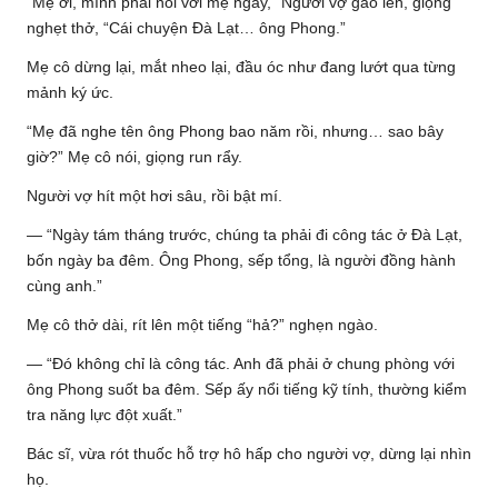
“Mẹ ơi, mình phải nói với mẹ ngay,” Người vợ gào lên, giọng
nghẹt thở, “Cái chuyện Đà Lạt… ông Phong.”
Mẹ cô dừng lại, mắt nheo lại, đầu óc như đang lướt qua từng
mảnh ký ức.
“Mẹ đã nghe tên ông Phong bao năm rồi, nhưng… sao bây
giờ?” Mẹ cô nói, giọng run rẩy.
Người vợ hít một hơi sâu, rồi bật mí.
— “Ngày tám tháng trước, chúng ta phải đi công tác ở Đà Lạt,
bốn ngày ba đêm. Ông Phong, sếp tổng, là người đồng hành
cùng anh.”
Mẹ cô thở dài, rít lên một tiếng “hả?” nghẹn ngào.
— “Đó không chỉ là công tác. Anh đã phải ở chung phòng với
ông Phong suốt ba đêm. Sếp ấy nổi tiếng kỹ tính, thường kiểm
tra năng lực đột xuất.”
Bác sĩ, vừa rót thuốc hỗ trợ hô hấp cho người vợ, dừng lại nhìn
họ.