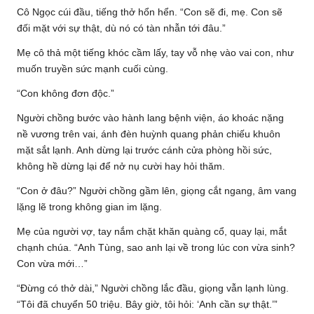
Cô Ngọc cúi đầu, tiếng thở hổn hển. “Con sẽ đi, mẹ. Con sẽ
đối mặt với sự thật, dù nó có tàn nhẫn tới đâu.”
Mẹ cô thả một tiếng khóc cầm lấy, tay vỗ nhẹ vào vai con, như
muốn truyền sức mạnh cuối cùng.
“Con không đơn độc.”
Người chồng bước vào hành lang bệnh viện, áo khoác nặng
nề vương trên vai, ánh đèn huỳnh quang phản chiếu khuôn
mặt sắt lạnh. Anh dừng lại trước cánh cửa phòng hồi sức,
không hề dừng lại để nở nụ cười hay hỏi thăm.
“Con ở đâu?” Người chồng gầm lên, giọng cắt ngang, âm vang
lặng lẽ trong không gian im lặng.
Mẹ của người vợ, tay nắm chặt khăn quàng cổ, quay lại, mắt
chạnh chúa. “Anh Tùng, sao anh lại về trong lúc con vừa sinh?
Con vừa mới…”
“Đừng có thở dài,” Người chồng lắc đầu, giọng vẫn lạnh lùng.
“Tôi đã chuyển 50 triệu. Bây giờ, tôi hỏi: ‘Anh cần sự thật.’”