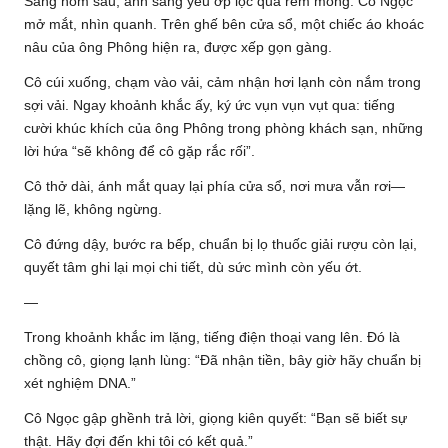
Sáng hôm sau, ánh sáng yếu ớp lọc qua rèm mỏng. Cô Ngọc
mở mắt, nhìn quanh. Trên ghế bên cửa sổ, một chiếc áo khoác
nâu của ông Phông hiện ra, được xếp gọn gàng.
Cô cúi xuống, chạm vào vải, cảm nhận hơi lạnh còn nắm trong
sợi vải. Ngay khoảnh khắc ấy, ký ức vụn vụn vụt qua: tiếng
cười khúc khích của ông Phông trong phòng khách sạn, những
lời hứa “sẽ không để cô gặp rắc rối”.
Cô thở dài, ánh mắt quay lại phía cửa sổ, nơi mưa vẫn rơi—
lặng lẽ, không ngừng.
Cô đứng dậy, bước ra bếp, chuẩn bị lọ thuốc giải rượu còn lại,
quyết tâm ghi lại mọi chi tiết, dù sức mình còn yếu ớt.
—
Trong khoảnh khắc im lặng, tiếng điện thoại vang lên. Đó là
chồng cô, giọng lạnh lùng: “Đã nhận tiền, bây giờ hãy chuẩn bị
xét nghiệm DNA.”
Cô Ngọc gập ghềnh trả lời, giọng kiên quyết: “Bạn sẽ biết sự
thật. Hãy đợi đến khi tôi có kết quả.”