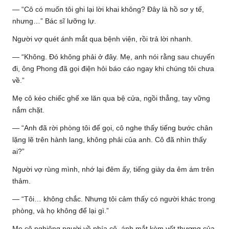
— “Cô có muốn tôi ghi lại lời khai không? Đây là hồ sơ y tế,
nhưng…” Bác sĩ lưỡng lự.
Người vợ quét ánh mắt qua bệnh viện, rồi trả lời nhanh.
— “Không. Đó không phải ở đây. Mẹ, anh nói rằng sau chuyến
đi, ông Phong đã gọi điện hỏi báo cáo ngay khi chúng tôi chưa
về.”
Mẹ cô kéo chiếc ghế xe lăn qua bệ cửa, ngồi thẳng, tay vững
nắm chặt.
— “Anh đã rời phòng tôi để gọi, cô nghe thấy tiếng bước chân
lặng lẽ trên hành lang, không phải của anh. Cô đã nhìn thấy
ai?”
Người vợ rùng mình, nhớ lại đêm ấy, tiếng giày da êm ám trên
thảm.
— “Tôi… không chắc. Nhưng tôi cảm thấy có người khác trong
phòng, và họ không để lại gì.”
Mẹ cô nghiêng người về phía cô, ánh mắt kèm vết thương của