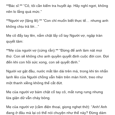
**Bác sĩ:** “Cô, tôi cần kiểm tra huyết áp. Hãy nghỉ ngơi, không
nên lo lắng quá mức.”
**Người vợ (lặng lẽ):** “Con chỉ muốn biết thực tế… nhưng anh
không chịu trả lời…”
Mẹ cô đẩy tay lên, nắm chặt lấy cổ tay Người vợ, ngập tràn
quyết tâm:
**Mẹ của người vợ (cứng rắn):** “Đừng để anh làm nát mọi
thứ. Con sẽ không cho anh quyền quyết định cuộc đời con. Đợi
đến khi con hồi sức xong, con sẽ quyết định.”
Người vợ gật đầu, nước mắt lăn dài trên má, trong khi tin nhắn
lạnh lẽo của Người chồng vẫn hiện trên màn hình, treo như
một thanh xiềng không thể cắt đứt.
Mẹ của người vợ bám chặt cổ tay cô, mắt rưng rưng nhưng
lửa giận dữ vẫn cháy bỏng.
Mẹ của người vợ (cầm điện thoại, giọng nghẹt thở): “Anh! Anh
đang ở đâu mà lại có thể nói chuyện như thế này? Đừng dám