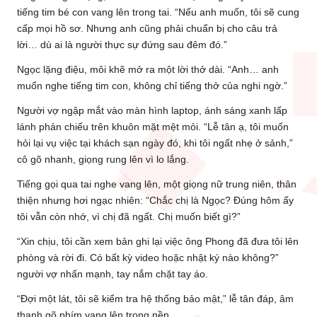
tiếng tim bé con vang lên trong tai. “Nếu anh muốn, tôi sẽ cung
cấp mọi hồ sơ. Nhưng anh cũng phải chuẩn bị cho câu trả
lời… dù ai là người thực sự đứng sau đêm đó.”
Ngọc lặng điệu, môi khẽ mở ra một lời thở dài. “Anh… anh
muốn nghe tiếng tim con, không chỉ tiếng thở của nghi ngờ.”
Người vợ ngập mắt vào màn hình laptop, ánh sáng xanh lấp
lánh phản chiếu trên khuôn mặt mệt mỏi. “Lễ tân ạ, tôi muốn
hỏi lại vụ việc tại khách sạn ngày đó, khi tôi ngất nhẹ ở sảnh,”
cô gõ nhanh, giọng rung lên vì lo lắng.
Tiếng gọi qua tai nghe vang lên, một giọng nữ trung niên, thân
thiện nhưng hơi ngạc nhiên: “Chắc chị là Ngọc? Đúng hôm ấy
tôi vẫn còn nhớ, vì chị đã ngất. Chị muốn biết gì?”
“Xin chịu, tôi cần xem bản ghi lại việc ông Phong đã đưa tôi lên
phòng và rời đi. Có bất kỳ video hoặc nhật ký nào không?”
người vợ nhấn mạnh, tay nắm chặt tay áo.
“Đợi một lát, tôi sẽ kiểm tra hệ thống bảo mật,” lễ tân đáp, âm
thanh gõ phím vang lên trong nền.