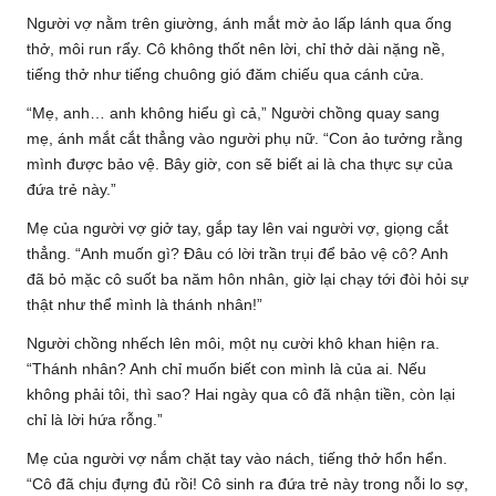
Người vợ nằm trên giường, ánh mắt mờ ảo lấp lánh qua ống
thở, môi run rẩy. Cô không thốt nên lời, chỉ thở dài nặng nề,
tiếng thở như tiếng chuông gió đăm chiếu qua cánh cửa.
“Mẹ, anh… anh không hiểu gì cả,” Người chồng quay sang
mẹ, ánh mắt cắt thẳng vào người phụ nữ. “Con ảo tưởng rằng
mình được bảo vệ. Bây giờ, con sẽ biết ai là cha thực sự của
đứa trẻ này.”
Mẹ của người vợ giở tay, gắp tay lên vai người vợ, giọng cắt
thẳng. “Anh muốn gì? Đâu có lời trần trụi để bảo vệ cô? Anh
đã bỏ mặc cô suốt ba năm hôn nhân, giờ lại chạy tới đòi hỏi sự
thật như thể mình là thánh nhân!”
Người chồng nhếch lên môi, một nụ cười khô khan hiện ra.
“Thánh nhân? Anh chỉ muốn biết con mình là của ai. Nếu
không phải tôi, thì sao? Hai ngày qua cô đã nhận tiền, còn lại
chỉ là lời hứa rỗng.”
Mẹ của người vợ nắm chặt tay vào nách, tiếng thở hổn hển.
“Cô đã chịu đựng đủ rồi! Cô sinh ra đứa trẻ này trong nỗi lo sợ,